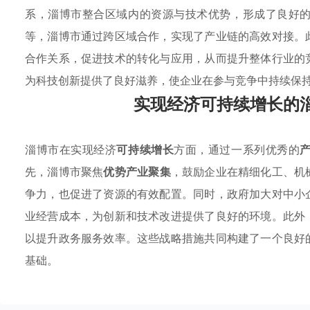
系，淄博市整合区域内的资源与技术优势，形成了良好
等，淄博市通过跨区域合作，实现了产业链的高效对接。
合作关系，促进技术的转化与应用，从而提升整体行业的
为科技创新提供了良好滋养，使企业在参与竞争中持续保
实现经济可持续增长的
淄博市在实现经济
可持续增长
方面，通过一系列优秀的
先，淄博市聚焦
优势产业聚集
，鼓励企业在精细化工、机
争力，也促进了资源的有效配置。同时，政府加大对中小
业经营成本，为创新和技术改进提供了良好的环境。此外
以提升政务服务效率。这些战略措施共同构建了一个良好
基础。